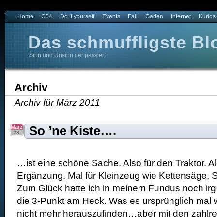
Home
C64
Do it yourself
Events
Fail
Garten
Internet
Kurios
Das schmuffligste Bl
Sinn und Unsinn der passiert
t
e Blog der Welt
Archiv
Archiv für März 2011
März
So ’ne Kiste….
28
…ist eine schöne Sache. Also für den Traktor. 
Ergänzung. Mal für Kleinzeug wie Kettensäge, 
Zum Glück hatte ich in meinem Fundus noch irge
die 3-Punkt am Heck. Was es ursprünglich mal war
nicht mehr herauszufinden…aber mit den zahlr