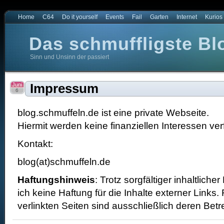
Home
C64
Do it yourself
Events
Fail
Garten
Internet
Kurios
Das schmuffligste Bl
Sinn und Unsinn der passiert
t
e Blog der Welt
Juni
Impressum
6
blog.schmuffeln.de ist eine private Webseite.
Hiermit werden keine finanziellen Interessen verf
Kontakt:
blog(at)schmuffeln.de
Haftungshinweis
: Trotz sorgfältiger inhaltlich
ich keine Haftung für die Inhalte externer Links. 
verlinkten Seiten sind ausschließlich deren Betre