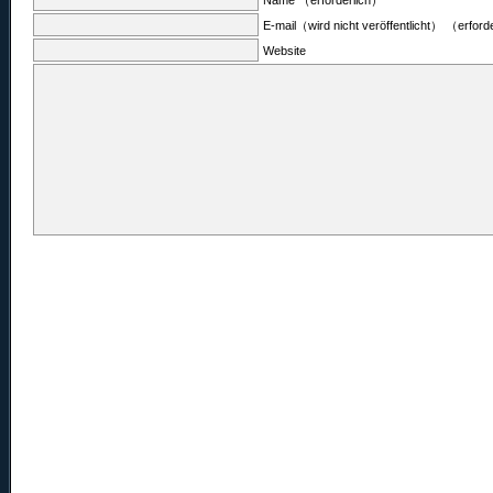
Name （erforderlich）
E-mail（wird nicht veröffentlicht） （erford
Website