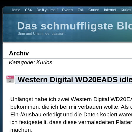
Home
C64
Do it yourself
Events
Fail
Garten
Internet
Kurios
Das schmuffligste Bl
Sinn und Unsinn der passiert
t
e Blog der Welt
Archiv
Kategorie: Kurios
Aug.
Western Digital WD20EADS idle
2
Unlängst habe ich zwei Western Digital WD20E
bekommen, die ich bei mir verbauen wollte. Als 
Ein-/Ausbau erledigt und die Daten kopiert waren
ich festgestellt, dass diese vermaledeiten Platte
machen.