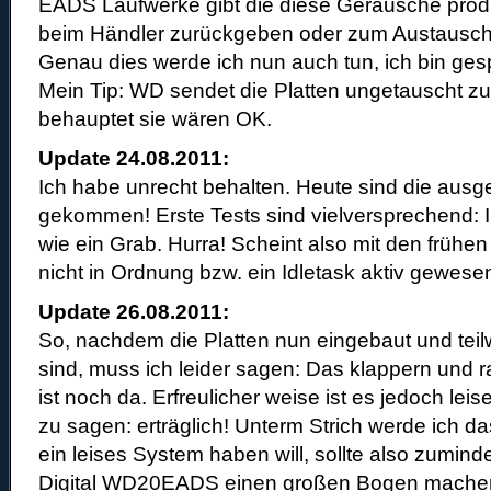
EADS Laufwerke gibt die diese Geräusche produz
beim Händler zurückgeben oder zum Austausc
Genau dies werde ich nun auch tun, ich bin ges
Mein Tip: WD sendet die Platten ungetauscht zu
behauptet sie wären OK.
Update 24.08.2011:
Ich habe unrecht behalten. Heute sind die ausg
gekommen! Erste Tests sind vielversprechend: I
wie ein Grab. Hurra! Scheint also mit den frühe
nicht in Ordnung bzw. ein Idletask aktiv gewesen
Update 26.08.2011:
So, nachdem die Platten nun eingebaut und teilw
sind, muss ich leider sagen: Das klappern und r
ist noch da. Erfreulicher weise ist es jedoch lei
zu sagen: erträglich! Unterm Strich werde ich d
ein leises System haben will, sollte also zumin
Digital WD20EADS einen großen Bogen machen