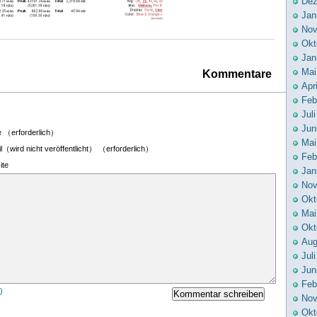
Dez
Jan
Nov
Okt
Jan
Mai
Kommentare
Apr
Feb
Jul
Jun
 （erforderlich）
Mai
l（wird nicht veröffentlicht） （erforderlich）
Feb
ite
Jan
Nov
Okt
Mai
Okt
Aug
Jul
Jun
Feb
)
Nov
Okt