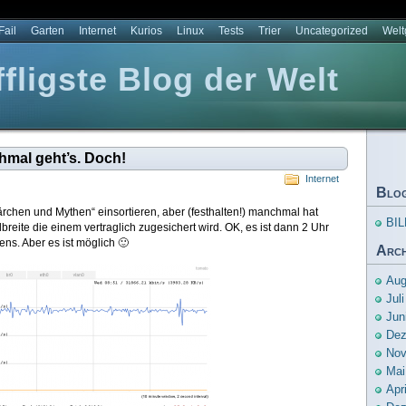
Fail
Garten
Internet
Kurios
Linux
Tests
Trier
Uncategorized
Wel
ligste Blog der Welt
mal geht’s. Doch!
Internet
Blo
ärchen und Mythen“ einsortieren, aber (festhalten!) manchmal hat
BIL
eite die einem vertraglich zugesichert wird. OK, es ist dann 2 Uhr
ns. Aber es ist möglich 🙂
Arch
Aug
Jul
Jun
Dez
Nov
Mai
Apr