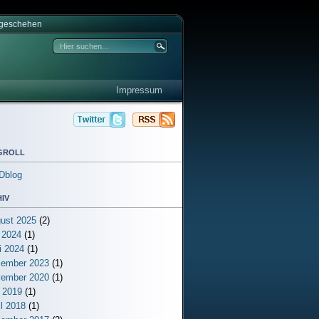
tgeschehen
Impressum
groll
Dblog
iv
ust 2025
(2)
i 2024
(1)
i 2024
(1)
ember 2023
(1)
ember 2020
(1)
 2019
(1)
il 2018
(1)