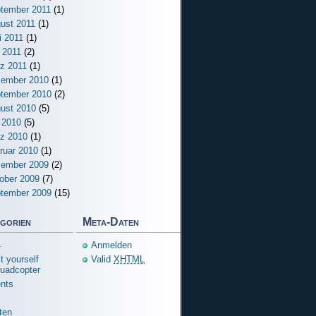
tember 2011
(1)
ust 2011
(1)
i 2011
(1)
 2011
(2)
z 2011
(1)
ember 2010
(1)
tember 2010
(2)
ust 2010
(5)
i 2010
(5)
z 2010
(1)
ruar 2010
(1)
ember 2009
(2)
ober 2009
(7)
tember 2009
(15)
gorien
Meta-Daten
4
Anmelden
t yourself
Valid
XHTML
uadcopter
nts
ten