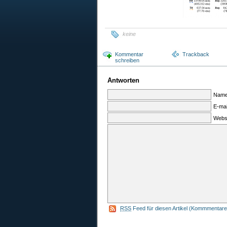
keine
Kommentar
Trackback
schreiben
Antworten
Name
E-mai
Webs
RSS
Feed für diesen Artikel (Kommmentare