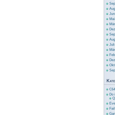
Sep
Aug
Jun
Mai
Mär
Dez
Sep
Aug
Jul
Mär
Feb
Dez
Okt
Sep
Kate
C6
Do i
Q
Eve
Fail
Gar