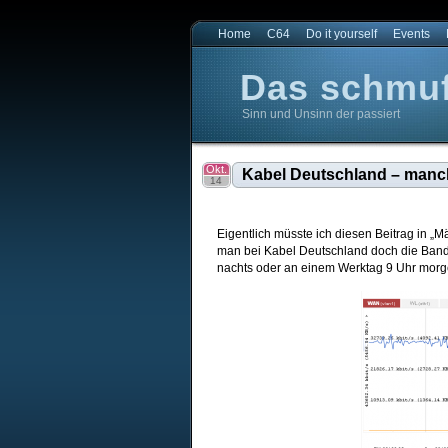
Home
C64
Do it yourself
Events
Das schmuff
Sinn und Unsinn der passiert
Das schmuffligste Blog der Welt
Das schmuffligste Blog der Welt
Okt.
Kabel Deutschland – manch
14
Eigentlich müsste ich diesen Beitrag in „M
man bei Kabel Deutschland doch die Bandbr
nachts oder an einem Werktag 9 Uhr morge