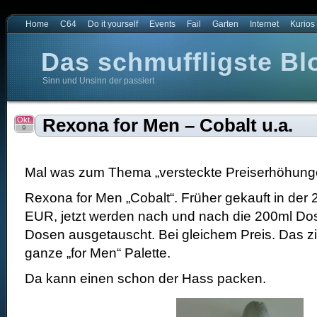
Home
C64
Do it yourself
Events
Fail
Garten
Internet
Kurios
Das schmuffligste Bl
Sinn und Unsinn der passiert
t
e Blog der Welt
Okt.
Rexona for Men – Cobalt u.a.
9
Mal was zum Thema „versteckte Preiserhöhun
Rexona for Men „Cobalt“. Früher gekauft in der 
EUR, jetzt werden nach und nach die 200ml D
Dosen ausgetauscht. Bei gleichem Preis. Das zi
ganze „for Men“ Palette.
Da kann einen schon der Hass packen.