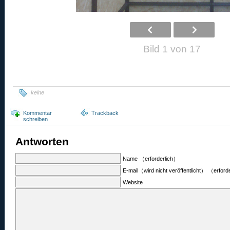
Bild 1 von 17
keine
Kommentar
Trackback
schreiben
Antworten
Name （erforderlich）
E-mail（wird nicht veröffentlicht） （erford
Website