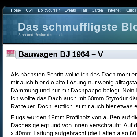
Home
C64
Do it yourself
Events
Fail
Garten
Internet
Kurios
Das schmuffligste Bl
Sinn und Unsinn der passiert
t
e Blog der Welt
Juli
Bauwagen BJ 1964 – V
15
Als nächsten Schritt wollte ich das Dach montier
mir auch hier die alte Lösung nur wenig alltagst
Dämmung und nur mit Dachpappe belegt. Nein
Ich wollte das Dach auch mit 60mm Styrodur dä
Rat teuer. Doch letztlich ist mir auch hier etwas 
Flugs wurden 19mm Profilholz von außen auf d
Daches gelegt und von innen verschraubt. Auf
x 40mm Lattung aufgebracht (die Latten also 6