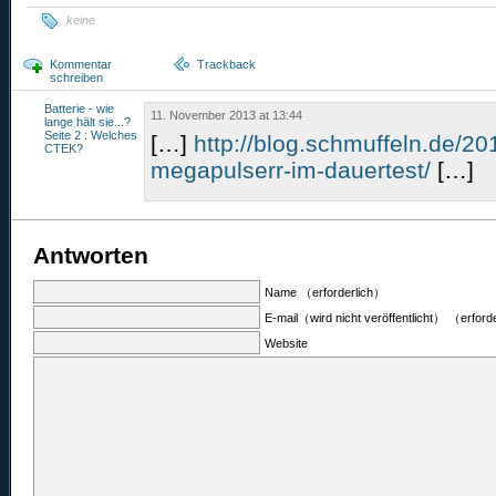
keine
Kommentar
Trackback
schreiben
Batterie - wie
11. November 2013 at 13:44
lange hält sie...?
Seite 2 : Welches
[…]
http://blog.schmuffeln.de/20
CTEK?
megapulserr-im-dauertest/
[…]
Antworten
Name （erforderlich）
E-mail（wird nicht veröffentlicht） （erford
Website