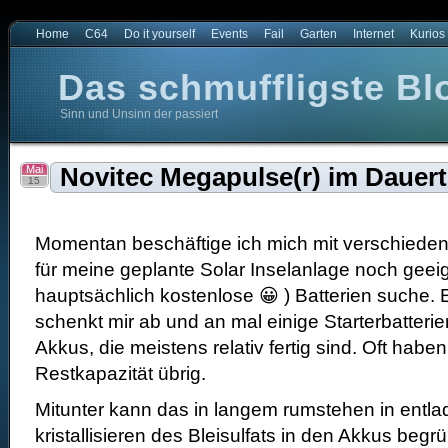
Home
C64
Do it yourself
Events
Fail
Garten
Internet
Kurios
Das schmuffligste Bl
Sinn und Unsinn der passiert
t
e Blog der Welt
Mai
Novitec Megapulse(r) im Dauert
15
Momentan beschäftige ich mich mit verschieden
für meine geplante Solar Inselanlage noch geei
hauptsächlich kostenlose 😀 ) Batterien suche. 
schenkt mir ab und an mal einige Starterbatterie
Akkus, die meistens relativ fertig sind. Oft habe
Restkapazität übrig.
Mitunter kann das in langem rumstehen in ent
kristallisieren des Bleisulfats in den Akkus begrü