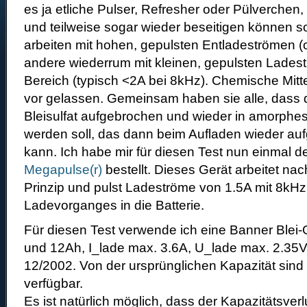
es ja etliche Pulser, Refresher oder Pülverchen,
und teilweise sogar wieder beseitigen können s
arbeiten mit hohen, gepulsten Entladeströmen (o
andere wiederrum mit kleinen, gepulsten Lades
Bereich (typisch <2A bei 8kHz). Chemische Mitt
vor gelassen. Gemeinsam haben sie alle, dass da
Bleisulfat aufgebrochen und wieder in amorphes 
werden soll, das dann beim Aufladen wieder au
kann. Ich habe mir für diesen Test nun einmal 
Megapulse(r)
bestellt. Dieses Gerät arbeitet na
Prinzip und pulst Ladeströme von 1.5A mit 8kH
Ladevorganges in die Batterie.
Für diesen Test verwende ich eine Banner Blei-G
und 12Ah, I_lade max. 3.6A, U_lade max. 2.35V/
12/2002. Von der ursprünglichen Kapazität sin
verfügbar.
Es ist natürlich möglich, dass der Kapazitätsverl