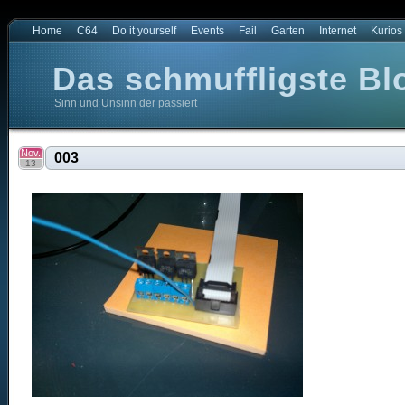
Home
C64
Do it yourself
Events
Fail
Garten
Internet
Kurios
Das schmuffligste Bl
Sinn und Unsinn der passiert
t
e Blog der Welt
Nov.
003
13