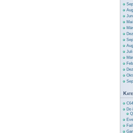
Sep
Aug
Jun
Mai
Mär
Dez
Sep
Aug
Jul
Mär
Feb
Dez
Okt
Sep
Kate
C6
Do i
Q
Eve
Fail
Gar