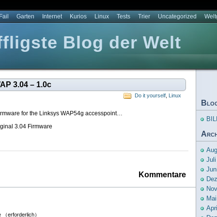
Fail
Garten
Internet
Kurios
Linux
Tests
Trier
Uncategorized
Wel
ligste Blog der Welt
P 3.04 – 1.0c
Do it yourself
,
Linux
Blo
e Firmware for the Linksys WAP54g accesspoint…
BIL
iginal 3.04 Firmware
Arch
Aug
Jul
Jun
Kommentare
Dez
Nov
Mai
Apr
 （erforderlich）