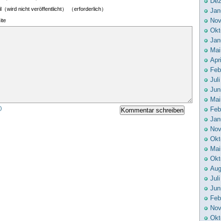
Dez
l（wird nicht veröffentlicht） （erforderlich）
Jan
Nov
ite
Okt
Jan
Mai
Apr
Feb
Jul
Jun
Mai
)
Feb
Jan
Nov
Okt
Mai
Okt
Aug
Jul
Jun
Feb
Nov
Okt