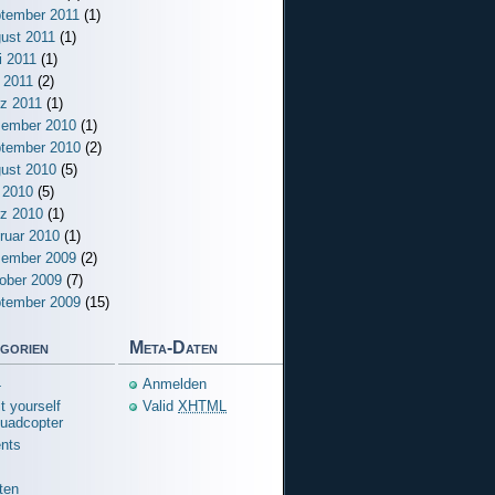
tember 2011
(1)
ust 2011
(1)
i 2011
(1)
 2011
(2)
z 2011
(1)
ember 2010
(1)
tember 2010
(2)
ust 2010
(5)
i 2010
(5)
z 2010
(1)
ruar 2010
(1)
ember 2009
(2)
ober 2009
(7)
tember 2009
(15)
gorien
Meta-Daten
4
Anmelden
t yourself
Valid
XHTML
uadcopter
nts
ten