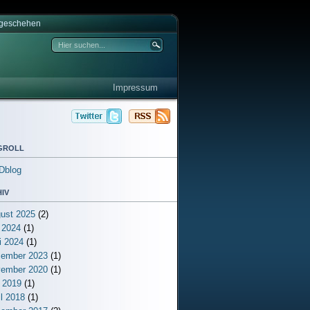
tgeschehen
Impressum
groll
Dblog
iv
ust 2025
(2)
i 2024
(1)
i 2024
(1)
ember 2023
(1)
ember 2020
(1)
 2019
(1)
il 2018
(1)