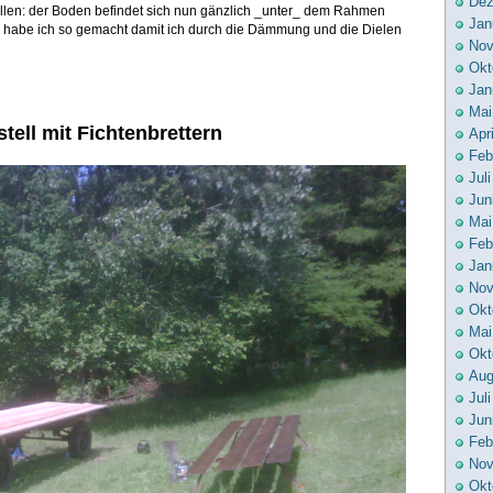
Dez
llen: der Boden befindet sich nun gänzlich _unter_ dem Rahmen
Jan
as habe ich so gemacht damit ich durch die Dämmung und die Dielen
Nov
Okt
Jan
Mai
tell mit Fichtenbrettern
Apr
Feb
Jul
Jun
Mai
Feb
Jan
Nov
Okt
Mai
Okt
Aug
Jul
Jun
Feb
Nov
Okt