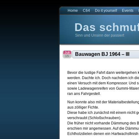
Home
C64
Do it yourself
Events
Das schmuff
Sinn und Unsinn der passiert
Das schmuffligste Blog der Welt
Das schmuffligste Blog der Welt
Juli
Bauwagen BJ 1964 – III
15
Bevor die lustige Fahrt dann weitergehen
werden. Dachte ich. Doch nachdem ich die
einen Versuch mit dem Kompressor. Und si
sowie Ladewagenreifen von Gummi-Maier) hi
ran ans Fahrgestell.
Nun konnte also mit der Materialbestell
aus zölliger Fichte.
Diese habe ich zunächst mit einem nicht 
verschraubt (Schloßschrauben).
Die früher nicht vorhande Dämmung des B
erschien mir angemessen. Auf die Dämmu
Echtholzdielen denen ein Hartwachsfinish 