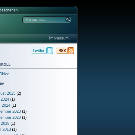
tgeschehen
Impressum
groll
Dblog
iv
ust 2025
(2)
i 2024
(1)
i 2024
(1)
ember 2023
(1)
ember 2020
(1)
 2019
(1)
il 2018
(1)