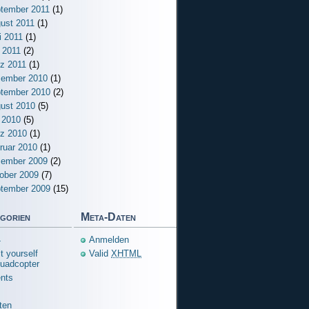
tember 2011
(1)
ust 2011
(1)
i 2011
(1)
 2011
(2)
z 2011
(1)
ember 2010
(1)
tember 2010
(2)
ust 2010
(5)
i 2010
(5)
z 2010
(1)
ruar 2010
(1)
ember 2009
(2)
ober 2009
(7)
tember 2009
(15)
gorien
Meta-Daten
4
Anmelden
t yourself
Valid
XHTML
uadcopter
nts
ten