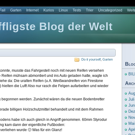
Fail
Garten
Internet
Kurios
Linux
Tests
Trier
Uncategorized
Wel
ligste Blog der Welt
Do it yourself
,
Garten
Blo
 konnte, musste das Fahrgestell noch mit neuen Reifen versehen
BIL
 Reifen mühsam abmontiert und ins Auto geladen hatte, wagte ich
ehe da: Die uralten Reifen (u.A. Weißwandreifen von Firestone
Arch
elten die Luft! Also nur rasch die Felgen aufarbeiten und wieder
Aug
ung begonnen werden. Zunächst wären da die neuen Bodenbretter
Jul
Jun
gerade billigen Holzschutzmittel behandelt und mit dem Rahmen
Dez
Nov
odens habe ich auch gleich in Angriff genommen. 60mm Styrodur
Mai
ng kam dann der eigentliche Fußboden:
Apr
verliehen wurde 🙂 Was für ein Glanz!