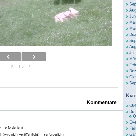
Sep
Aug
Jun
Mai
Mär
Dez
Sep
Aug
Jul
Mär
Feb
Bild 1 von 3
Dez
Okt
Sep
Kate
Kommentare
C6
Do i
Q
Eve
 （erforderlich）
Fail
Gar
l（wird nicht veröffentlicht） （erforderlich）