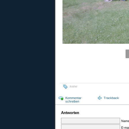
keine
Kommentar
Trackback
schreiben
Antworten
Name
E-mai